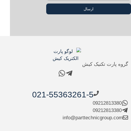
ارسال
گروه پارت تکنیک کیش
021-55363261-5
09212813380
09212813380
info@parttechnicgroup.com